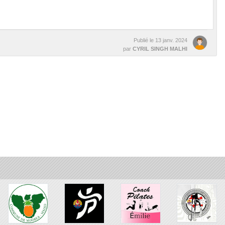
Publié le
13 janv. 2024
par
CYRIL SINGH MALHI