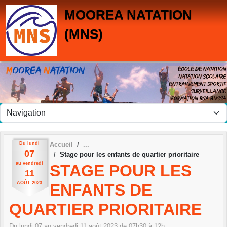
Panneau de gestion des cookies
MOOREA NATATION
(MNS)
Du
lundi
Accueil
07
Stage pour les enfants de quartier prioritaire
au
vendredi
STAGE POUR LES
11
AOÛT
2023
ENFANTS DE
QUARTIER PRIORITAIRE
Du
lundi
07
au
vendredi
11
août
2023
de 07h30 à 12h