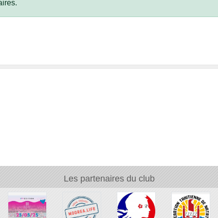
ires.
Les partenaires du club