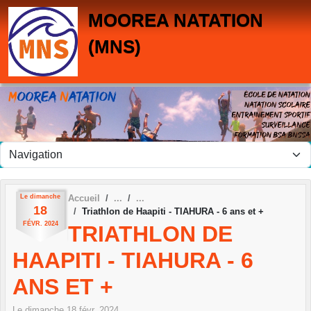
Panneau de gestion des cookies
MOOREA NATATION
(MNS)
Le
dimanche
Accueil
18
Triathlon de Haapiti - TIAHURA - 6 ans et +
FÉVR.
2024
TRIATHLON DE
HAAPITI - TIAHURA - 6
ANS ET +
Le
dimanche
18
févr.
2024