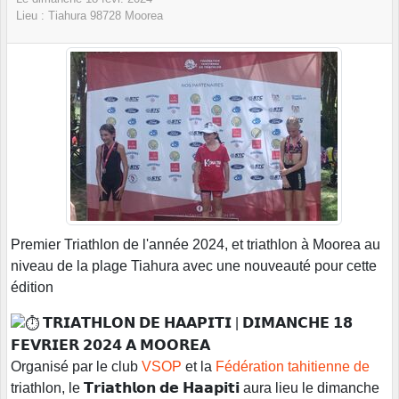
Lieu :
Tiahura
98728
Moorea
Premier Triathlon de l'année 2024, et triathlon à Moorea au
niveau de la plage Tiahura avec une nouveauté pour cette
édition
𝗧𝗥𝗜𝗔𝗧𝗛𝗟𝗢𝗡 𝗗𝗘 𝗛𝗔𝗔𝗣𝗜𝗧𝗜 | 𝗗𝗜𝗠𝗔𝗡𝗖𝗛𝗘 𝟭𝟴
𝗙𝗘𝗩𝗥𝗜𝗘𝗥 𝟮𝟬𝟮𝟰 𝗔 𝗠𝗢𝗢𝗥𝗘𝗔
Organisé par le club
VSOP
et la
Fédération tahitienne de
triathlon, le 𝗧𝗿𝗶𝗮𝘁𝗵𝗹𝗼𝗻 𝗱𝗲 𝗛𝗮𝗮𝗽𝗶𝘁𝗶 aura lieu le dimanche