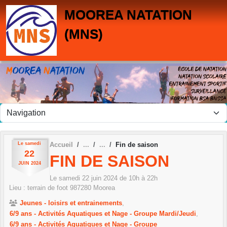
Panneau de gestion des cookies
MOOREA NATATION
(MNS)
Le
samedi
Accueil
Fin de saison
22
FIN DE SAISON
JUIN
2024
Le
samedi
22
juin
2024
de 10h à 22h
Lieu :
terrain de foot
987280
Moorea
Jeunes - loisirs et entrainements
6/9 ans - Activités Aquatiques et Nage - Groupe Mardi/Jeudi
6/9 ans - Activités Aquatiques et Nage - Groupe