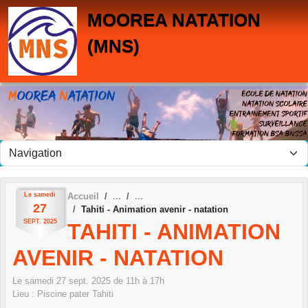
Panneau de gestion des cookies
MOOREA NATATION
(MNS)
Le
samedi
Accueil
27
Tahiti - Animation avenir - natation
SEPT.
2025
TAHITI - ANIMATION
AVENIR - NATATION
Le
samedi
27
sept.
2025
de 11h à 17h
Lieu :
Piscine pater
Tahiti