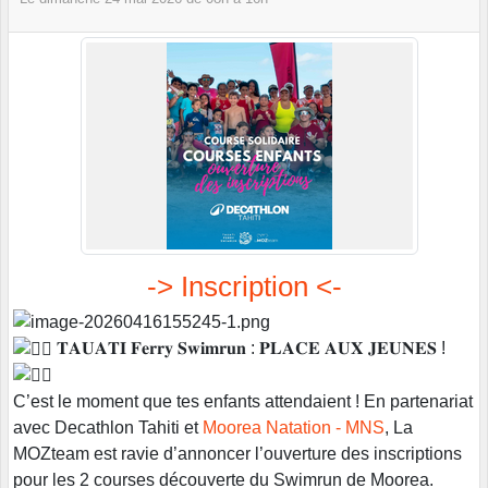
-> Inscription <-
𝐓𝐀𝐔𝐀𝐓𝐈 𝐅𝐞𝐫𝐫𝐲 𝐒𝐰𝐢𝐦𝐫𝐮𝐧 : 𝐏𝐋𝐀𝐂𝐄 𝐀𝐔𝐗 𝐉𝐄𝐔𝐍𝐄𝐒 !
C’est le moment que tes enfants attendaient ! En partenariat
avec Decathlon Tahiti et
Moorea Natation - MNS
, La
MOZteam est ravie d’annoncer l’ouverture des inscriptions
pour les 2 courses découverte du Swimrun de Moorea.