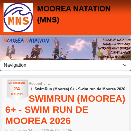
Panneau de gestion des cookies
MOOREA NATATION
(MNS)
Le
dimanche
Accueil
24
SwimRun (Moorea) 6+ - Swim run de Moorea 2026
MAI
2026
SWIMRUN (MOOREA)
6+ - SWIM RUN DE
MOOREA 2026
Le
dimanche
24
mai
2026
de 08h à 16h