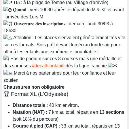
𝐎𝐮̀ : à la plage de Temae (au Village d'arrivée)
𝐐𝐮𝐚𝐧𝐝 : vers 10h30 après le départ du M & XL et avant
l'arrivée des 1ers M
𝐎𝐮𝐯𝐞𝐫𝐭𝐮𝐫𝐞 𝐝𝐞𝐬 𝐢𝐧𝐬𝐜𝐫𝐢𝐩𝐭𝐢𝐨𝐧𝐬 : demain, lundi 30/03 à
18h30
Attention : Les places s'envolent généralement très vite
sur ces formats. Sois prêt devant ton écran lundi soir pour
offrir à tes enfants une expérience inoubliable !
Pas de podium sur ces 3 courses mais une médaille et
des surprises
#decathlontahiti
dès la ligne franchie
Merci à nos partenaires pour leur confiance et leur
soutien
Chaussures non obligatoire
🏆 Format XL (L'Odyssée)
Distance totale :
40 km environ.
Natation (NAT) :
7 km au total, répartis en
13 sections
(soit 18% du parcours).
Course à pied (CAP) :
33 km au total, répartis en
13