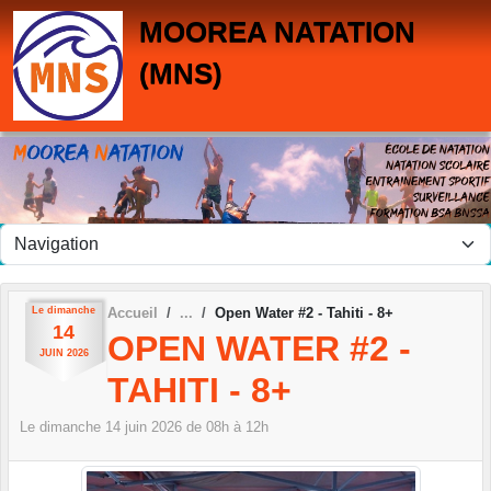
Panneau de gestion des cookies
MOOREA NATATION
(MNS)
Le
dimanche
Accueil
Open Water #2 - Tahiti - 8+
14
OPEN WATER #2 -
JUIN
2026
TAHITI - 8+
Le
dimanche
14
juin
2026
de 08h à 12h