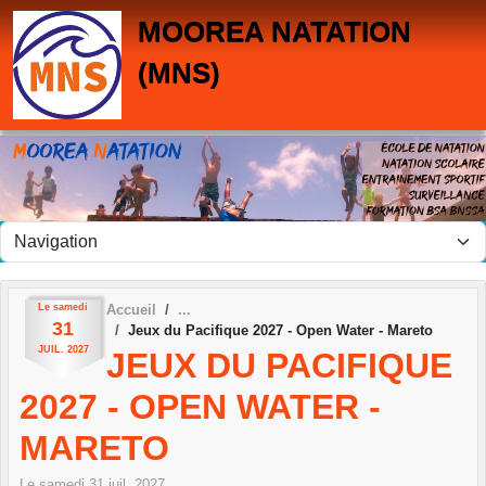
Panneau de gestion des cookies
MOOREA NATATION
(MNS)
Le
samedi
Accueil
31
Jeux du Pacifique 2027 - Open Water - Mareto
JUIL.
2027
JEUX DU PACIFIQUE
2027 - OPEN WATER -
MARETO
Le
samedi
31
juil.
2027