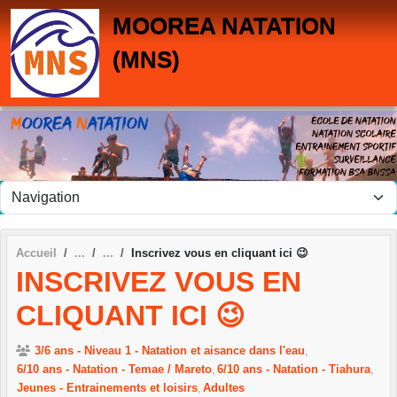
Panneau de gestion des cookies
MOOREA NATATION
(MNS)
Accueil
Inscrivez vous en cliquant ici 😉
INSCRIVEZ VOUS EN
CLIQUANT ICI 😉
3/6 ans - Niveau 1 - Natation et aisance dans l'eau
6/10 ans - Natation - Temae / Mareto
6/10 ans - Natation - Tiahura
Jeunes - Entrainements et loisirs
Adultes