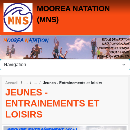
Panneau de gestion des cookies
MOOREA NATATION
(MNS)
Accueil
Jeunes - Entrainements et loisirs
JEUNES -
ENTRAINEMENTS ET
LOISIRS