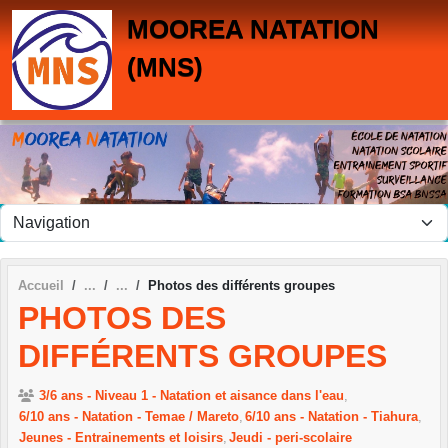
Panneau de gestion des cookies
MOOREA NATATION
(MNS)
Accueil
Photos des différents groupes
PHOTOS DES
DIFFÉRENTS GROUPES
3/6 ans - Niveau 1 - Natation et aisance dans l'eau
6/10 ans - Natation - Temae / Mareto
6/10 ans - Natation - Tiahura
Jeunes - Entrainements et loisirs
Jeudi - peri-scolaire