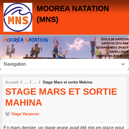
Panneau de gestion des cookies
MOOREA NATATION
(MNS)
Accueil
Stage Mars et sortie Mahina
STAGE MARS ET SORTIE
MAHINA
Stage Vacances
En mars dernier, un stage jeune avait été mis en place pour