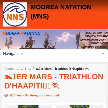
Panneau de gestion des cookies
MOOREA NATATION
(MNS)
Accueil
🏊1er Mars - Triathlon D'Haapiti🚴‍♂️🏃
🏊1ER MARS - TRIATHLON
D'HAAPITI🚴‍♂️🏃
6/10 ans - Natation, course à pied