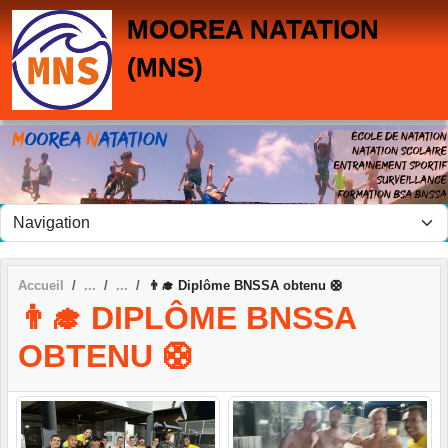
Panneau de gestion des cookies
MOOREA NATATION
(MNS)
Accueil
👨‍🎓 Diplôme BNSSA obtenu 🛟
👨‍🎓 DIPLÔME BNSSA
OBTENU 🛟