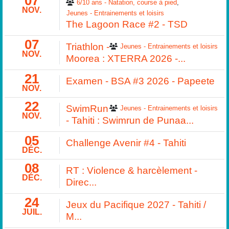
07
6/10 ans - Natation, course à pied
NOV.
Jeunes - Entrainements et loisirs
The Lagoon Race #2 - TSD
07
Triathlon -
Jeunes - Entrainements et loisirs
NOV.
Moorea : XTERRA 2026 -...
21
Examen - BSA #3 2026 - Papeete
NOV.
22
SwimRun
Jeunes - Entrainements et loisirs
NOV.
- Tahiti : Swimrun de Punaa...
05
Challenge Avenir #4 - Tahiti
DÉC.
08
RT : Violence & harcèlement -
DÉC.
Direc...
24
Jeux du Pacifique 2027 - Tahiti /
JUIL.
M...