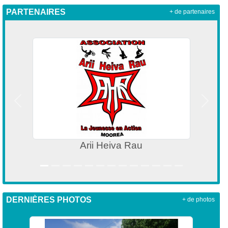
PARTENAIRES
+ de partenaires
Précedent
Suivan
Aremiti - Tuatea Ferry - Vaeara'i - Terevau
DERNIÈRES PHOTOS
+ de photos