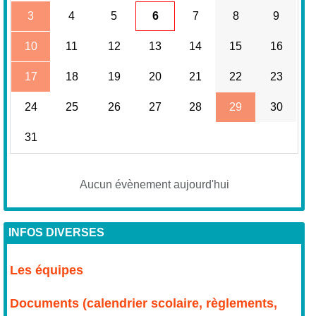
3
4
5
6
7
8
9
10
11
12
13
14
15
16
17
18
19
20
21
22
23
24
25
26
27
28
29
30
31
Aucun évènement aujourd'hui
INFOS DIVERSES
Les équipes
Documents (calendrier scolaire, règlements,