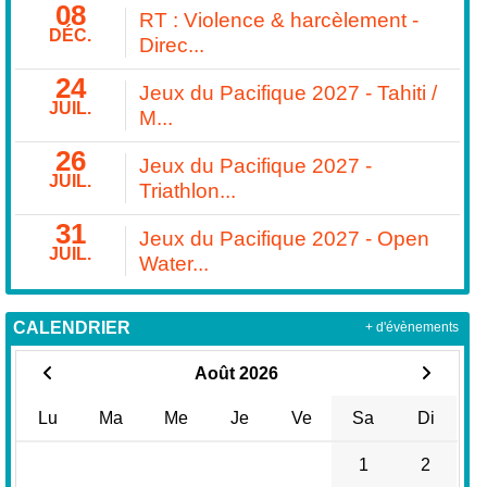
08
RT : Violence & harcèlement -
DÉC.
Direc...
24
Jeux du Pacifique 2027 - Tahiti /
JUIL.
M...
26
Jeux du Pacifique 2027 -
JUIL.
Triathlon...
31
Jeux du Pacifique 2027 - Open
JUIL.
Water...
CALENDRIER
+ d'évènements
Août 2026
Lu
Ma
Me
Je
Ve
Sa
Di
1
2