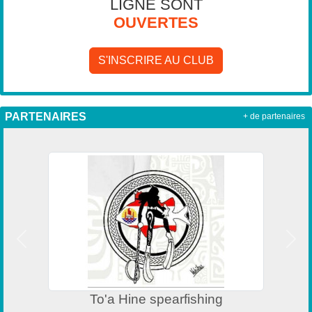
LIGNE SONT
OUVERTES
S'INSCRIRE AU CLUB
PARTENAIRES
+ de partenaires
Précedent
Suiv
Direction de la jeunesse et des spo