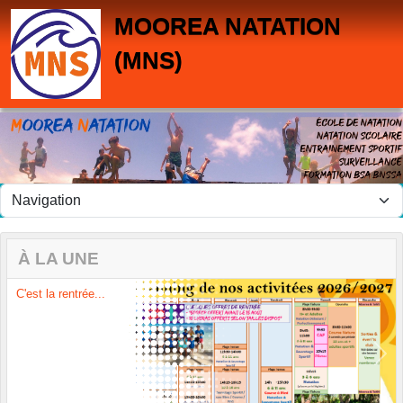
Panneau de gestion des cookies
MOOREA NATATION
(MNS)
À LA UNE
C'est la rentrée...
Previous
Next