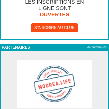
LES INSCRIPTIONS EN
LIGNE SONT
OUVERTES
S'INSCRIRE AU CLUB
PARTENAIRES
+ de partenaires
Précedent
Suiv