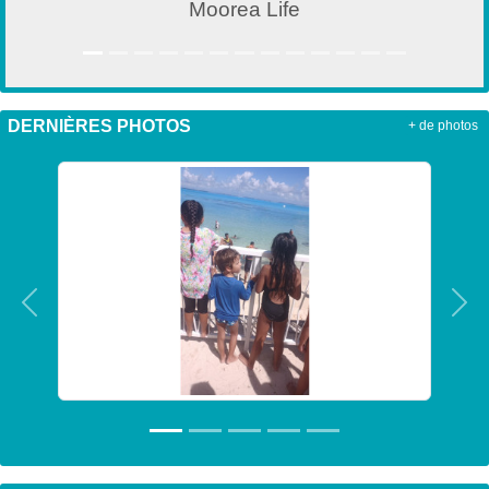
Moorea Life
DERNIÈRES PHOTOS
+ de photos
Précedent
Sui